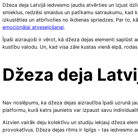
Džeza deja Latvijā iedvesmo ļaudis atvērties un izjust dzīvi 
smieklus, redzēsi smaidus un patīkamu satraukumu, kad kāds
izkustēties un atbrīvoties no ikdienas spriedzes. Par to, k
emocionālai atveseļošanai
.
Īpaši aizraujoši ir vērot, kā džeza dejas elementi saplūst a
kustību valodu. Un, kad visa zāle kustas vienā elpā, rodas 
Džeza deja Latv
Nav noslēpums, ka džeza dejas aizrautība īpaši uzrunā jau
platformu, kurā katrs jaunietis var izpaust savu individual
Aizvien vairāk deju kolektīvu un studiju iekļauj džeza e
provokatīvus. Džeza dejas ritms ir lipīgs – tas iedvesmo arī