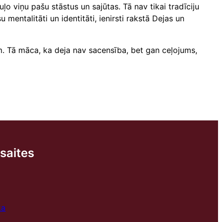
o viņu pašu stāstus un sajūtas. Tā nav tikai tradīciju
mentalitāti un identitāti, ienirsti rakstā Dejas un
m. Tā māca, ka deja nav sacensība, bet gan ceļojums,
saites
ka