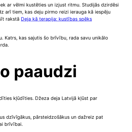
ek ar vēlmi kustēties un izjust ritmu. Studijās dzirdēsi
 arī tiem, kas deju pirmo reizi ierauga kā iespēju
sīt rakstā
Deja kā terapija: kustības spēks
u. Katrs, kas sajutis šo brīvību, rada savu unikālo
orda.
no paaudzi
ties kļūdīties. Džeza deja Latvijā kļūst par
mus dzīvīgākus, pārsteidzošākus un dažreiz pat
i brīvībai.