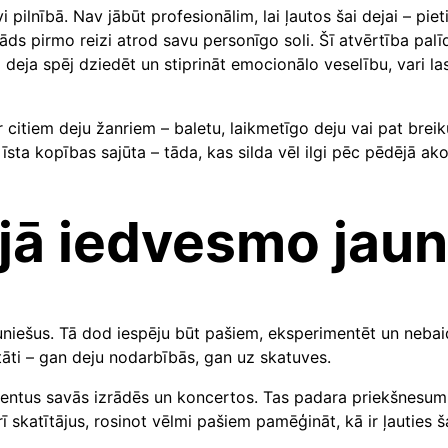
pilnībā. Nav jābūt profesionālim, lai ļautos šai dejai – pieti
 pirmo reizi atrod savu personīgo soli. Šī atvērtība palīdz
ā deja spēj dziedēt un stiprināt emocionālo veselību, vari la
r citiem deju žanriem – baletu, laikmetīgo deju vai pat breik
īsta kopības sajūta – tāda, kas silda vēl ilgi pēc pēdējā ak
ijā iedvesmo jau
niešus. Tā dod iespēju būt pašiem, eksperimentēt un nebaidī
itāti – gan deju nodarbībās, gan uz skatuves.
lementus savās izrādēs un koncertos. Tas padara priekšnesu
 skatītājus, rosinot vēlmi pašiem pamēģināt, kā ir ļauties ša