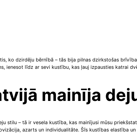
s, ko dzirdēju bērnībā – tās bija pilnas dzirkstošas brīvīb
, ienesot līdz ar sevi kustību, kas ļauj izpausties katrai d
tvijā mainīja dej
ju stilu – tā ir vesela kustība, kas mainījusi mūsu priekšst
rovizācija, azarts un individualitāte. Šīs kustības elastība 