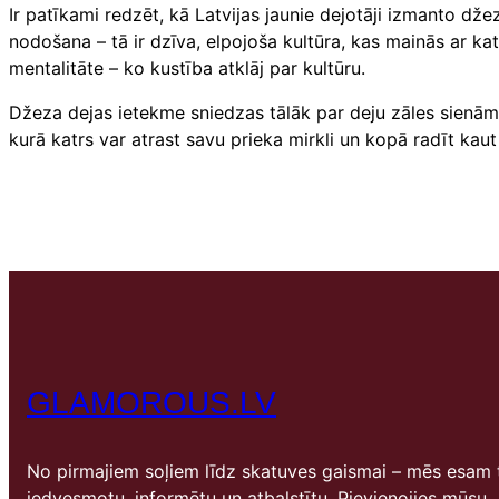
Ir patīkami redzēt, kā Latvijas jaunie dejotāji izmanto dže
nodošana – tā ir dzīva, elpojoša kultūra, kas mainās ar kat
mentalitāte – ko kustība atklāj par kultūru.
Džeza dejas ietekme sniedzas tālāk par deju zāles sienām
kurā katrs var atrast savu prieka mirkli un kopā radīt kaut
GLAMOROUS.LV
No pirmajiem soļiem līdz skatuves gaismai – mēs esam t
iedvesmotu, informētu un atbalstītu. Pievienojies mūsu