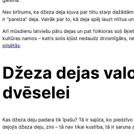
gaismā.
Nav brīnums, ka džeza deja kļuva par tiltu starp dažādām 
ir “pareiza” deja. Vairāk par to, kā deja spēj lauzt mītus u
Arī mūsdienu latviešu pāru dejas un pat folkloras soļi šķie
kultūras namos – katrs solis kļūst nedaudz drosmīgāks, ne
pilsētās
.
Džeza dejas valo
dvēselei
Kas džeza deju padara tik īpašu? Tā ir sajūta, ko piedzīvo 
dejojis džeza deju, zini – tā nav tikai kustība, tā ir sarun