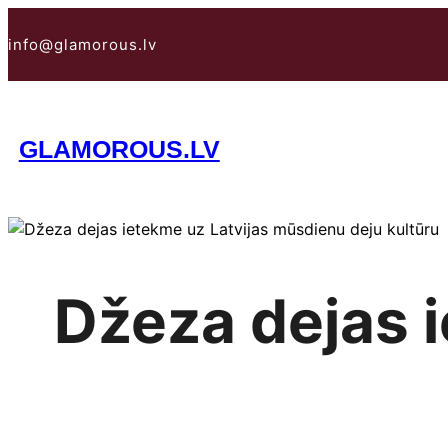
Pāriet
uz
info@glamorous.lv
saturu
GLAMOROUS.LV
Džeza dejas 