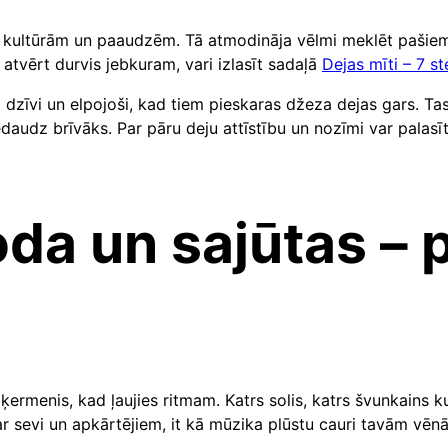
kultūrām un paaudzēm. Tā atmodināja vēlmi meklēt pašiem sa
n atvērt durvis jebkuram, vari izlasīt sadaļā
Dejas mīti – 7 st
t dzīvi un elpojoši, kad tiem pieskaras džeza dejas gars. Ta
daudz brīvāks. Par pāru deju attīstību un nozīmi var palasī
da un sajūtas – 
ķermenis, kad ļaujies ritmam. Katrs solis, katrs švunkains ku
a ar sevi un apkārtējiem, it kā mūzika plūstu cauri tavām vēn