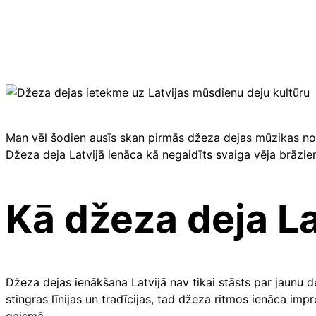
Man vēl šodien ausīs skan pirmās džeza dejas mūzikas noti
Džeza deja Latvijā ienāca kā negaidīts svaiga vēja brāziens
Kā džeza deja La
Džeza dejas ienākšana Latvijā nav tikai stāsts par jaunu de
stingras līnijas un tradīcijas, tad džeza ritmos ienāca imp