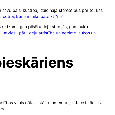
vu balsi kustībā, izaicināja stereotipus par to, kas
ereotipi, kuriem laiks pateikt “nē”
.
s redzams gan pilsētu deju studijās, gan lauku
t
Latviešu pāru deju attīstība un nozīme laukos un
pieskāriens
stības vilnis nāk ar stāstu un emociju. Ja esi kādreiz
ām.