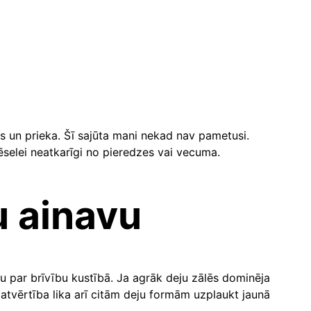
as un prieka. Šī sajūta mani nekad nav pametusi.
vēselei neatkarīgi no pieredzes vai vecuma.
u ainavu
atu par brīvību kustībā. Ja agrāk deju zālēs dominēja
un atvērtība lika arī citām deju formām uzplaukt jaunā