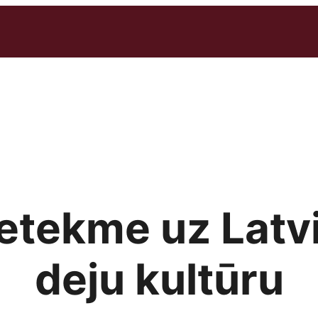
ietekme uz Latv
deju kultūru