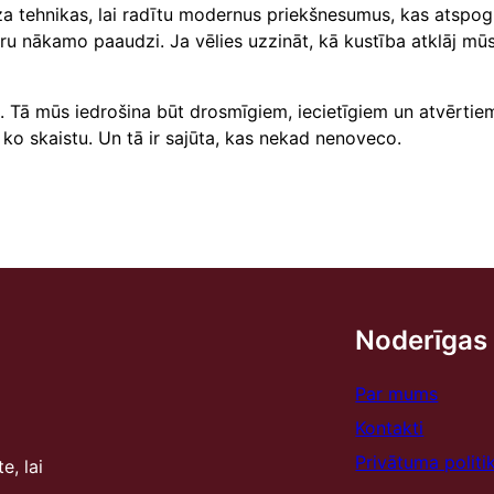
za tehnikas, lai radītu modernus priekšnesumus, kas atspoguļ
ru nākamo paaudzi. Ja vēlies uzzināt, kā kustība atklāj mūsu 
. Tā mūs iedrošina būt drosmīgiem, iecietīgiem un atvērtie
 ko skaistu. Un tā ir sajūta, kas nekad nenoveco.
Noderīgas 
Par mums
Kontakti
Privātuma politi
e, lai