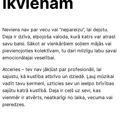
ikvienam
Neviens nav par vecu vai “nepareizu”, lai dejotu.
Deja ir dzīva, elpojoša valoda, kurā katrs var atrast
savu balsi. Sākot ar vienkāršiem soļiem mājās vai
pievienojoties kolektīvam, tu dari milzīgu labu savai
emocionālajai veselībai.
Atceries – tev nav jākļūst par profesionāli, lai
sajustu, kā kustība atbrīvo un dziedē. Ļauj mūzikai
vadīt tavu ķermeni, uzticies sev un ieelpo brīvības
sajūtu katrā kustībā. Deja ir ceļš uz sevi, kas
vienmēr ir atvērts, neatkarīgi no laika, vecuma vai
pieredzes.