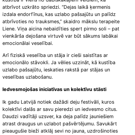
atbrīvot uzkrāto spriedzi. “Dejas laikā ķermenis
izdala endorfīnus, kas uzlabo pašsajūtu un palīdz
atbrīvoties no trauksmes,” skaidro mākslu terapeite
Liene. Viņa aicina nebaidīties spert pirmo soli – pat
vienkārša dejošana virtuvē var būt sākums labākai
emocionālai veselībai.
Arī fiziskā veselība un stāja ir cieši saistītas ar
emocionālo stāvokli. Ja vēlies uzzināt, kā kustība
uzlabo pašsajūtu, ieskaties rakstā par stājas un
veselības uzlabošanu.
Iedvesmojošas iniciatīvas un kolektīvu stāsti
Ik gadu Latvijā notiek dažādi deju festivāli, kuros
kolektīvi dalās ar savu pieredzi un iedvesmo citus.
Daudzi vadītāji uzsver, ka deja palīdz jauniešiem
atrast draugus un uzlabot pašvērtējumu. Savukārt
pieaugušie bieži atklāj sevi no jauna, uzdrošinoties