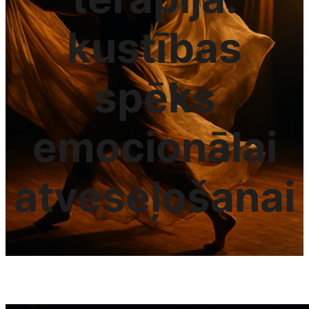
kustības
spēks
emocionālai
atveseļošanai