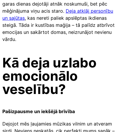
garas dienas dejotāji atnāk noskumuši, bet pēc
mēģinājuma viņu acis staro.
Deja atklāj personību
un sajūtas
, kas nereti paliek apslēptas ikdienas
steigā. Tāda ir kustības maģija – tā palīdz atbrīvot
emocijas un sakārtot domas, neizrunājot nevienu
vārdu.
Kā deja uzlabo
emocionālo
veselību?
Pašizpausme un iekšējā brīvība
Dejojot mēs ļaujamies mūzikas vilnim un atveram
sirdi. Neviens neskatās, cik perfekti mums sanāk –