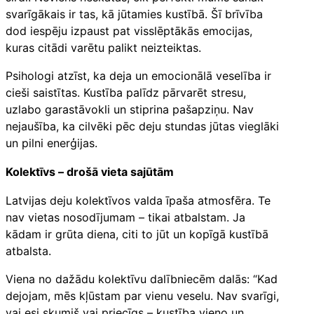
svarīgākais ir tas, kā jūtamies kustībā. Šī brīvība
dod iespēju izpaust pat visslēptākās emocijas,
kuras citādi varētu palikt neizteiktas.
Psihologi atzīst, ka deja un emocionālā veselība ir
cieši saistītas. Kustība palīdz pārvarēt stresu,
uzlabo garastāvokli un stiprina pašapziņu. Nav
nejaušība, ka cilvēki pēc deju stundas jūtas vieglāki
un pilni enerģijas.
Kolektīvs – drošā vieta sajūtām
Latvijas deju kolektīvos valda īpaša atmosfēra. Te
nav vietas nosodījumam – tikai atbalstam. Ja
kādam ir grūta diena, citi to jūt un kopīgā kustībā
atbalsta.
Viena no dažādu kolektīvu dalībniecēm dalās: “Kad
dejojam, mēs kļūstam par vienu veselu. Nav svarīgi,
vai esi skumjš vai priecīgs – kustība vieno un