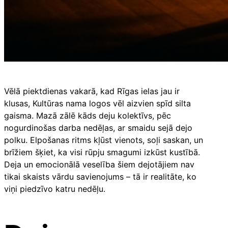
Vēlā piektdienas vakarā, kad Rīgas ielas jau ir
klusas, Kultūras nama logos vēl aizvien spīd silta
gaisma. Mazā zālē kāds deju kolektīvs, pēc
nogurdinošas darba nedēļas, ar smaidu sejā dejo
polku. Elpošanas ritms kļūst vienots, soļi saskan, un
brīžiem šķiet, ka visi rūpju smagumi izkūst kustībā.
Deja un emocionālā veselība šiem dejotājiem nav
tikai skaists vārdu savienojums – tā ir realitāte, ko
viņi piedzīvo katru nedēļu.