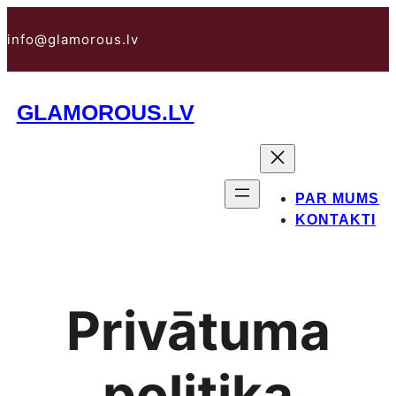
Pāriet
uz
info@glamorous.lv
saturu
GLAMOROUS.LV
PAR MUMS
KONTAKTI
Privātuma
politika