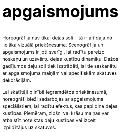
apgaismojums
Horeogrāfija nav tikai dejas soļi – tā ir arī daļa no
lielāka vizuālā priekšnesuma. Scenogrāfija un
apgaismojums ir ļoti svarīgi, lai radītu pareizo
noskaņu un uzsvērtu dejas kustību dinamiku. Dažos
gadījumos deju soļi tiek izstrādāti, lai tie saskanētu
ar apgaismojuma maiņām vai specifiskām skatuves
dekorācijām.
Lai skatītāji pilnībā iegremdētos priekšnesumā,
horeogrāfi bieži sadarbojas ar apgaismojuma
speciālistiem, lai radītu efektus, kas papildina dejas
kustības. Piemēram, zibšņi vai krāsu maiņas var
atbalstīt noteiktas deju kustības vai izcelt
izpildītājus uz skatuves.