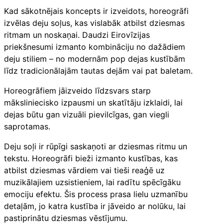
Kad sākotnējais koncepts ir izveidots, horeogrāfi
izvēlas deju soļus, kas vislabāk atbilst dziesmas
ritmam un noskaņai. Daudzi Eirovīzijas
priekšnesumi izmanto kombināciju no dažādiem
deju stiliem – no modernām pop dejas kustībām
līdz tradicionālajām tautas dejām vai pat baletam.
Horeogrāfiem jāizveido līdzsvars starp
māksliniecisko izpausmi un skatītāju izklaidi, lai
dejas būtu gan vizuāli pievilcīgas, gan viegli
saprotamas.
Deju soļi ir rūpīgi saskaņoti ar dziesmas ritmu un
tekstu. Horeogrāfi bieži izmanto kustības, kas
atbilst dziesmas vārdiem vai tieši reaģē uz
muzikālajiem uzsistieniem, lai radītu spēcīgāku
emociju efektu. Šis process prasa lielu uzmanību
detaļām, jo katra kustība ir jāveido ar nolūku, lai
pastiprinātu dziesmas vēstījumu.