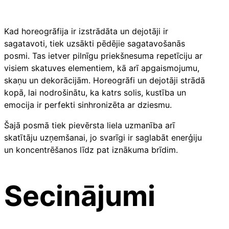
Kad horeogrāfija ir izstrādāta un dejotāji ir
sagatavoti, tiek uzsākti pēdējie sagatavošanās
posmi. Tas ietver pilnīgu priekšnesuma repetīciju ar
visiem skatuves elementiem, kā arī apgaismojumu,
skaņu un dekorācijām. Horeogrāfi un dejotāji strādā
kopā, lai nodrošinātu, ka katrs solis, kustība un
emocija ir perfekti sinhronizēta ar dziesmu.
Šajā posmā tiek pievērsta liela uzmanība arī
skatītāju uzņemšanai, jo svarīgi ir saglabāt enerģiju
un koncentrēšanos līdz pat iznākuma brīdim.
Secinājumi