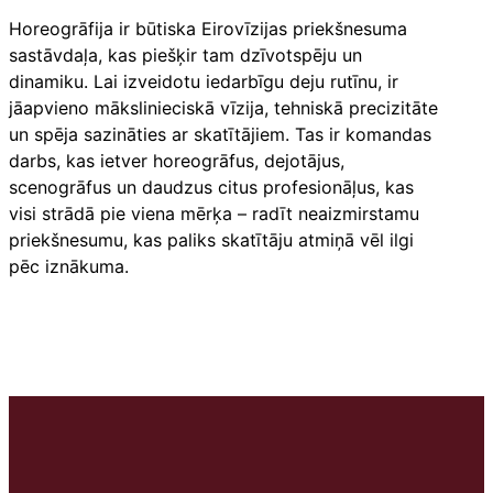
Horeogrāfija ir būtiska Eirovīzijas priekšnesuma
sastāvdaļa, kas piešķir tam dzīvotspēju un
dinamiku. Lai izveidotu iedarbīgu deju rutīnu, ir
jāapvieno mākslinieciskā vīzija, tehniskā precizitāte
un spēja sazināties ar skatītājiem. Tas ir komandas
darbs, kas ietver horeogrāfus, dejotājus,
scenogrāfus un daudzus citus profesionāļus, kas
visi strādā pie viena mērķa – radīt neaizmirstamu
priekšnesumu, kas paliks skatītāju atmiņā vēl ilgi
pēc iznākuma.