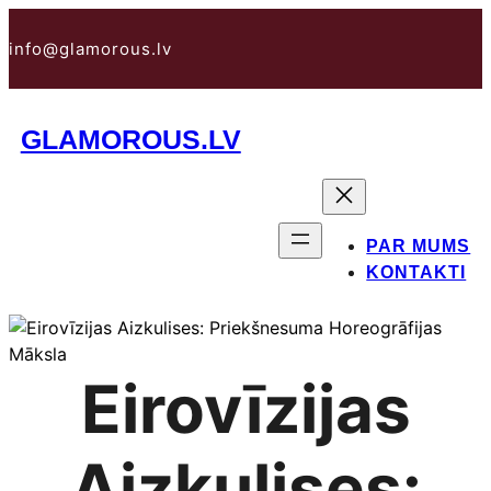
Pāriet
uz
info@glamorous.lv
saturu
GLAMOROUS.LV
PAR MUMS
KONTAKTI
Eirovīzijas
Aizkulises: