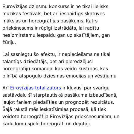
Eurovīzijas dziesmu konkurss ir ne tikai lielisks
mūzikas festivāls, bet arī iespaidīgs skatuves
mākslas un horeogrāfijas pasākums. Katrs
priekšnesums ir rūpīgi izstrādāts, lai radītu
neaizmirstamu iespaidu gan uz skatītājiem, gan
žūriju.
Lai sasniegtu šo efektu, ir nepieciešams ne tikai
talantīgs dziedātājs, bet arī pieredzējusi
horeogrāfiju komanda, kas veido kustības, kas
pilnībā atspoguļo dziesmas emocijas un vēstījumu.
Arī
Eirovīzijas totalizators
ir kļuvusi par svarīgu
sastāvdaļu šī starptautiskā pasākuma izbaudīšanā,
ļaujot faniem piedalīties un prognozēt rezultātus.
Šajā rakstā mēs ieskatīsimies procesā, kā tiek
veidota horeogrāfija Eirovīzijas priekšnesumiem, un
kādu lomu spēlē horeogrāfi un dejotāji.