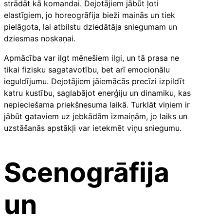
strādāt kā komandai. Dejotājiem jābūt ļoti
elastīgiem, jo horeogrāfija bieži mainās un tiek
pielāgota, lai atbilstu dziedātāja sniegumam un
dziesmas noskaņai.
Apmācība var ilgt mēnešiem ilgi, un tā prasa ne
tikai fizisku sagatavotību, bet arī emocionālu
ieguldījumu. Dejotājiem jāiemācās precīzi izpildīt
katru kustību, saglabājot enerģiju un dinamiku, kas
nepieciešama priekšnesuma laikā. Turklāt viņiem ir
jābūt gataviem uz jebkādām izmaiņām, jo laiks un
uzstāšanās apstākļi var ietekmēt viņu sniegumu.
Scenogrāfija
un