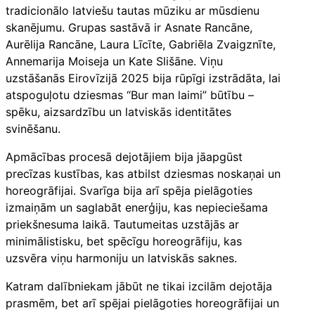
tradicionālo latviešu tautas mūziku ar mūsdienu
skanējumu. Grupas sastāvā ir Asnate Rancāne,
Aurēlija Rancāne, Laura Līcīte, Gabriēla Zvaigznīte,
Annemarija Moiseja un Kate Slišāne. Viņu
uzstāšanās Eirovīzijā 2025 bija rūpīgi izstrādāta, lai
atspoguļotu dziesmas “Bur man laimi” būtību –
spēku, aizsardzību un latviskās identitātes
svinēšanu.
Apmācības procesā dejotājiem bija jāapgūst
precīzas kustības, kas atbilst dziesmas noskaņai un
horeogrāfijai. Svarīga bija arī spēja pielāgoties
izmaiņām un saglabāt enerģiju, kas nepieciešama
priekšnesuma laikā. Tautumeitas uzstājās ar
minimālistisku, bet spēcīgu horeogrāfiju, kas
uzsvēra viņu harmoniju un latviskās saknes.
Katram dalībniekam jābūt ne tikai izcilām dejotāja
prasmēm, bet arī spējai pielāgoties horeogrāfijai un