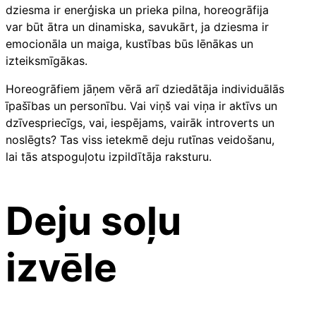
dziesma ir enerģiska un prieka pilna, horeogrāfija
var būt ātra un dinamiska, savukārt, ja dziesma ir
emocionāla un maiga, kustības būs lēnākas un
izteiksmīgākas.
Horeogrāfiem jāņem vērā arī dziedātāja individuālās
īpašības un personību. Vai viņš vai viņa ir aktīvs un
dzīvespriecīgs, vai, iespējams, vairāk introverts un
noslēgts? Tas viss ietekmē deju rutīnas veidošanu,
lai tās atspoguļotu izpildītāja raksturu.
Deju soļu
izvēle