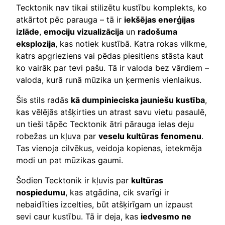
Tecktonik nav tikai stilizētu kustību komplekts, ko
atkārtot pēc parauga – tā ir
iekšējas enerģijas
izlāde
,
emociju vizualizācija
un
radošuma
eksplozija
, kas notiek kustībā. Katra rokas vilkme,
katrs apgrieziens vai pēdas piesitiens stāsta kaut
ko vairāk par tevi pašu. Tā ir valoda bez vārdiem –
valoda, kurā runā mūzika un ķermenis vienlaikus.
Šis stils radās
kā dumpinieciska jauniešu kustība
,
kas vēlējās atšķirties un atrast savu vietu pasaulē,
un tieši tāpēc Tecktonik ātri pārauga ielas deju
robežas un kļuva par
veselu kultūras fenomenu
.
Tas vienoja cilvēkus, veidoja kopienas, ietekmēja
modi un pat mūzikas gaumi.
Šodien Tecktonik ir kļuvis par
kultūras
nospiedumu
, kas atgādina, cik svarīgi ir
nebaidīties izcelties, būt atšķirīgam un izpaust
sevi caur kustību. Tā ir deja, kas
iedvesmo ne