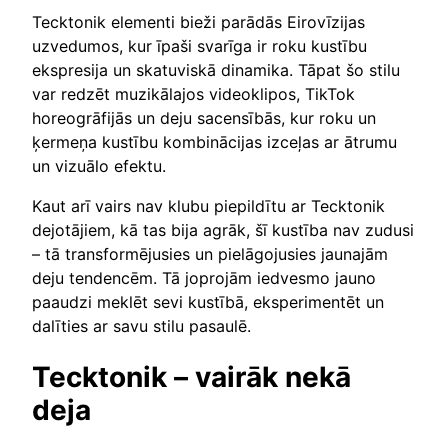
Tecktonik elementi bieži parādās Eirovīzijas
uzvedumos, kur īpaši svarīga ir roku kustību
ekspresija un skatuviskā dinamika. Tāpat šo stilu
var redzēt muzikālajos videoklipos, TikTok
horeogrāfijās un deju sacensībās, kur roku un
ķermeņa kustību kombinācijas izceļas ar ātrumu
un vizuālo efektu.
Kaut arī vairs nav klubu piepildītu ar Tecktonik
dejotājiem, kā tas bija agrāk, šī kustība nav zudusi
– tā transformējusies un pielāgojusies jaunajām
deju tendencēm. Tā joprojām iedvesmo jauno
paaudzi meklēt sevi kustībā, eksperimentēt un
dalīties ar savu stilu pasaulē.
Tecktonik – vairāk nekā
deja