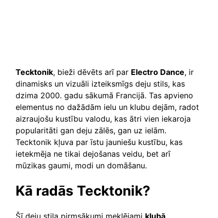
Tecktonik
, bieži dēvēts arī par
Electro Dance
, ir
dinamisks un vizuāli izteiksmīgs deju stils, kas
dzima 2000. gadu sākumā Francijā. Tas apvieno
elementus no dažādām ielu un klubu dejām, radot
aizraujošu kustību valodu, kas ātri vien iekaroja
popularitāti gan deju zālēs, gan uz ielām.
Tecktonik kļuva par īstu jauniešu kustību, kas
ietekmēja ne tikai dejošanas veidu, bet arī
mūzikas gaumi, modi un domāšanu.
Kā radās Tecktonik?
Šī deju stila pirmsākumi meklējami
klubā