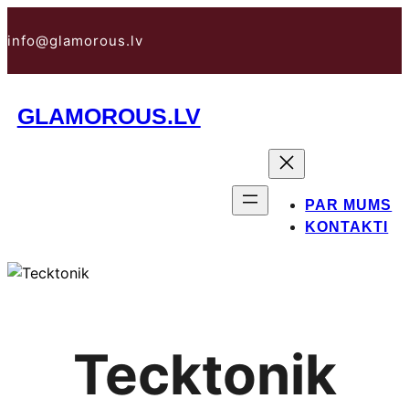
Pāriet
uz
info@glamorous.lv
saturu
GLAMOROUS.LV
PAR MUMS
KONTAKTI
Tecktonik