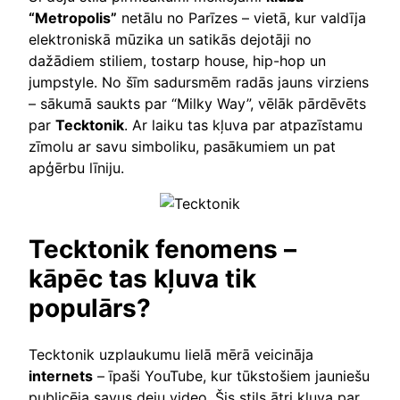
“Metropolis”
netālu no Parīzes – vietā, kur valdīja
elektroniskā mūzika un satikās dejotāji no
dažādiem stiliem, tostarp house, hip-hop un
jumpstyle. No šīm sadursmēm radās jauns virziens
– sākumā saukts par “Milky Way”, vēlāk pārdēvēts
par
Tecktonik
. Ar laiku tas kļuva par atpazīstamu
zīmolu ar savu simboliku, pasākumiem un pat
apģērbu līniju.
Tecktonik fenomens –
kāpēc tas kļuva tik
populārs?
Tecktonik uzplaukumu lielā mērā veicināja
internets
– īpaši YouTube, kur tūkstošiem jauniešu
publicēja savus deju video. Šis stils ātri kļuva par