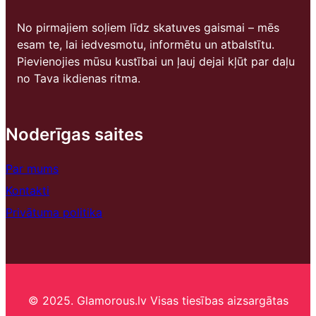
No pirmajiem soļiem līdz skatuves gaismai – mēs
esam te, lai iedvesmotu, informētu un atbalstītu.
Pievienojies mūsu kustībai un ļauj dejai kļūt par daļu
no Tava ikdienas ritma.
Noderīgas saites
Par mums
Kontakti
Privātuma politika
© 2025. Glamorous.lv Visas tiesības aizsargātas