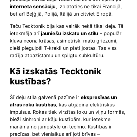
interneta sensāciju
, izplatoties ne tikai Francijā,
bet arī Beļģijā, Polijā, Itālijā un citviet Eiropā.
Taču Tecktonik bija kas vairāk nekā tikai deja. Tā
ietekmēja arī
jauniešu izskatu un stilu
– populāri
kļuva neona krāsas, asimetriski matu griezumi,
cieši pieguļoši T-krekli un plati jostas. Tas viss
radīja atpazīstamu un spilgtu subkultūru.
Kā izskatās Tecktonik
kustības?
Šī deju stila galvenā pazīme ir
ekspresīvas un
ātras roku kustības
, kas atgādina elektriskus
impulsus. Rokas tiek virzītas loku un viļņu formās,
bieži sinhroni ar kāju kustībām, kur ietekme
manāma no jumpstyle un techno. Kustības ir
precīzas, bet vienlaikus arī ļoti brīvas –