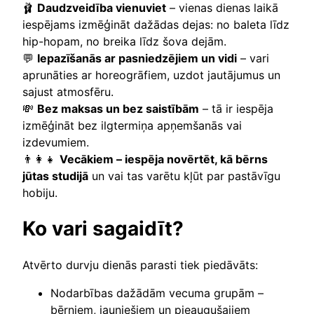
🩰
Daudzveidība vienuviet
– vienas dienas laikā
iespējams izmēģināt dažādas dejas: no baleta līdz
hip-hopam, no breika līdz šova dejām.
💬
Iepazīšanās ar pasniedzējiem un vidi
– vari
aprunāties ar horeogrāfiem, uzdot jautājumus un
sajust atmosfēru.
💸
Bez maksas un bez saistībām
– tā ir iespēja
izmēģināt bez ilgtermiņa apņemšanās vai
izdevumiem.
👨‍👩‍👧
Vecākiem – iespēja novērtēt, kā bērns
jūtas studijā
un vai tas varētu kļūt par pastāvīgu
hobiju.
Ko vari sagaidīt?
Atvērto durvju dienās parasti tiek piedāvāts:
Nodarbības dažādām vecuma grupām –
bērniem, jauniešiem un pieaugušajiem