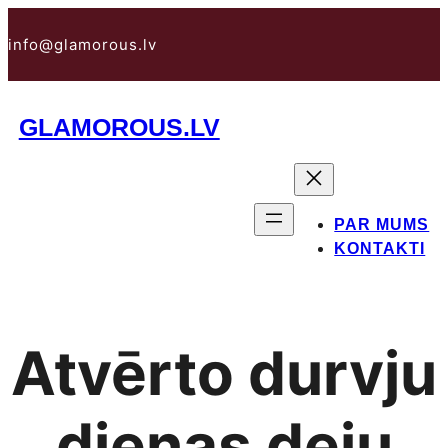
Pāriet
uz
info@glamorous.lv
saturu
GLAMOROUS.LV
PAR MUMS
KONTAKTI
Atvērto durvju
dienas deju