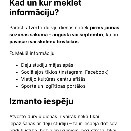
Kad un kur meklēt
informāciju?
Parasti atvērto durvju dienas notiek
pirms jaunās
sezonas sākuma – augustā vai septembrī
, kā arī
pavasarī vai skolēnu brīvlaikos
🔍 Meklē informāciju:
Deju studiju mājaslapās
Sociālajos tīklos (Instagram, Facebook)
Vietējo kultūras centru afišās
Sporta un izglītības portālos
Izmanto iespēju
Atvērto durvju dienas ir vairāk nekā tikai
iepazīšanās ar deju studiju – tā ir iespēja dot sev
brīdi kustībā, bez pienākumiem, bez stresa, tikai