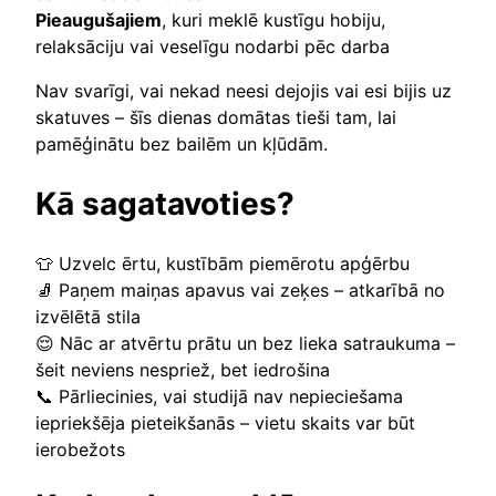
Pieaugušajiem
, kuri meklē kustīgu hobiju,
relaksāciju vai veselīgu nodarbi pēc darba
Nav svarīgi, vai nekad neesi dejojis vai esi bijis uz
skatuves – šīs dienas domātas tieši tam, lai
pamēģinātu bez bailēm un kļūdām.
Kā sagatavoties?
👕 Uzvelc ērtu, kustībām piemērotu apģērbu
🧦 Paņem maiņas apavus vai zeķes – atkarībā no
izvēlētā stila
😌 Nāc ar atvērtu prātu un bez lieka satraukuma –
šeit neviens nespriež, bet iedrošina
📞 Pārliecinies, vai studijā nav nepieciešama
iepriekšēja pieteikšanās – vietu skaits var būt
ierobežots