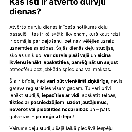
Kas īsti ir atvērto durvju
dienas?
Atvērto durvju dienas ir īpašs notikums deju
pasaulē – tas ir kā svētki ikvienam, kurš kaut reizi
ir domājis par dejošanu, bet nav vēlējies uzreiz
uzņemties saistības. Šajās dienās deju studijas,
skolas un klubi
ver durvis plaši vaļā
un
aicina
ikvienu ienākt, apskatīties, pamēģināt un sajust
atmosfēru bez jebkāda spiediena vai maksas.
Šis ir brīdis, kad
vari būt vienkārši ziņkārīgs
, nevis
gatavs reģistrēties visam gadam. Tu vari brīvi
ienākt studijā,
iepazīties ar vidi
, apskatīt telpas,
tikties ar pasniedzējiem
,
uzdot jautājumus
,
novērot vai piedalīties nodarbībās
un – pats
galvenais –
pamēģināt dejot!
Vairums deju studiju šajā laikā piedāvā iespēju