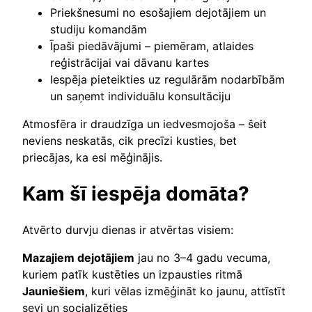
Priekšnesumi no esošajiem dejotājiem un
studiju komandām
Īpaši piedāvājumi – piemēram, atlaides
reģistrācijai vai dāvanu kartes
Iespēja pieteikties uz regulārām nodarbībām
un saņemt individuālu konsultāciju
Atmosfēra ir draudzīga un iedvesmojoša – šeit
neviens neskatās, cik precīzi kusties, bet
priecājas, ka esi mēģinājis.
Kam šī iespēja domāta?
Atvērto durvju dienas ir atvērtas visiem:
Mazajiem dejotājiem
jau no 3–4 gadu vecuma,
kuriem patīk kustēties un izpausties ritmā
Jauniešiem
, kuri vēlas izmēģināt ko jaunu, attīstīt
sevi un socializēties