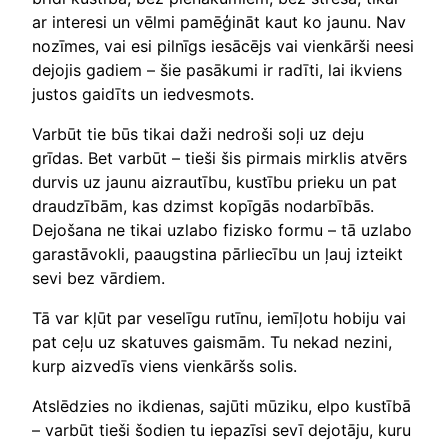
ar interesi un vēlmi pamēģināt kaut ko jaunu. Nav
nozīmes, vai esi pilnīgs iesācējs vai vienkārši neesi
dejojis gadiem – šie pasākumi ir radīti, lai ikviens
justos gaidīts un iedvesmots.
Varbūt tie būs tikai daži nedroši soļi uz deju
grīdas. Bet varbūt – tieši šis pirmais mirklis atvērs
durvis uz jaunu aizrautību, kustību prieku un pat
draudzībām, kas dzimst kopīgās nodarbībās.
Dejošana ne tikai uzlabo fizisko formu – tā uzlabo
garastāvokli, paaugstina pārliecību un ļauj izteikt
sevi bez vārdiem.
Tā var kļūt par veselīgu rutīnu, iemīļotu hobiju vai
pat ceļu uz skatuves gaismām. Tu nekad nezini,
kurp aizvedīs viens vienkāršs solis.
Atslēdzies no ikdienas, sajūti mūziku, elpo kustībā
– varbūt tieši šodien tu iepazīsi sevī dejotāju, kuru