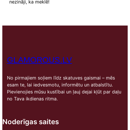
nezināji, ka meklē!
GLAMOROUS.LV
No pirmajiem soļiem līdz skatuves gaismai – mēs
esam te, lai iedvesmotu, informētu un atbalstītu.
Pievienojies mūsu kustībai un ļauj dejai kļūt par daļu
no Tava ikdienas ritma.
Noderīgas saites