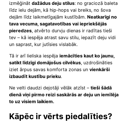
izmēģināt
dažādus deju stilus
: no graciozā baleta
līdz ielu dejām, kā hip-hops vai breiks, no šova
dejām līdz laikmetīgajām kustībām.
Neatkarīgi no
tava vecuma, sagatavotības vai iepriekšējās
pieredzes
, atvērto durvju dienas ir radītas tieši
tev – kā iespēja atrast savu stilu, iepazīt deju vidi
un saprast, kur jutīsies vislabāk.
Tā ir arī lieliska iespēja
iemācīties kaut ko jaunu,
satikt līdzīgi domājošus cilvēkus
, uzdrošināties
iziet ārpus savas komforta zonas un
vienkārši
izbaudīt kustību prieku
.
Ne velti daudzi dejotāji vēlāk atzīst –
tieši šādā
dienā viņi pirmo reizi saskārās ar deju un iemīlēja
to uz visiem laikiem.
Kāpēc ir vērts piedalīties?